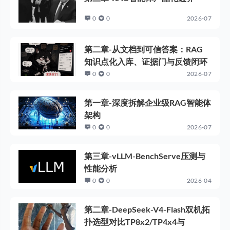
0
0
2026-07
第二章-从文档到可信答案：RAG
知识点化入库、证据门与反馈闭环
0
0
2026-07
第一章-深度拆解企业级RAG智能体
架构
0
0
2026-07
第三章-vLLM-BenchServe压测与
性能分析
0
0
2026-04
第二章-DeepSeek-V4-Flash双机拓
扑选型对比TP8x2/TP4x4与