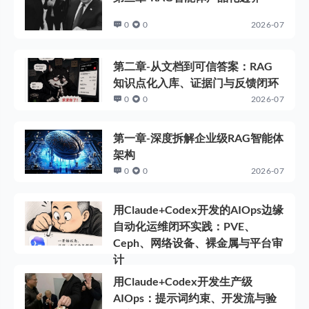
0
0
2026-07
第二章-从文档到可信答案：RAG
知识点化入库、证据门与反馈闭环
0
0
2026-07
第一章-深度拆解企业级RAG智能体
架构
0
0
2026-07
用Claude+Codex开发的AIOps边缘
自动化运维闭环实践：PVE、
Ceph、网络设备、裸金属与平台审
计
0
0
2026-07
用Claude+Codex开发生产级
AIOps：提示词约束、开发流与验