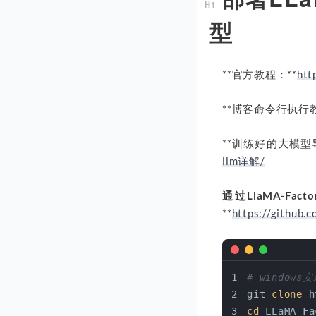
型
**官方教程：**
htt
**博客命令行执行教
**训练好的大模型导
llm详解/
通过LlaMA-Fa
**
https://github.
# window
git 
clone
 h
cd
 LLaMA-Fa