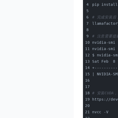
pip install
# 完成安装后，
llamafactor
# 注意需要提
nvidia-smi
nvidia-smi 
$ nvidia-sm
Sat Feb  8 
+----------
| NVIDIA-SM
# 安装CUDA
https://dev
nvcc -V