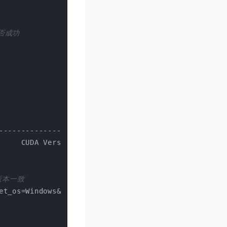
是否成功
----------------------------+
     CUDA Version: 12.6   
要版本一致
et_os=Windows&target_arch=x86_64&target_version=10&