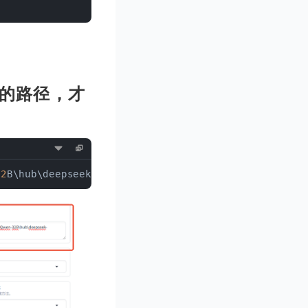
型的路径，才
32
B\hub\deepseek-ai\DeepSeek-R
1
-Distill-Qwen-
32