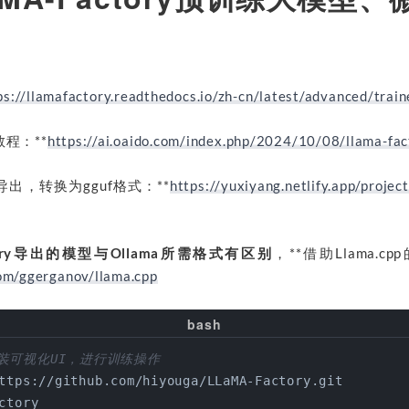
ps://llamafactory.readthedocs.io/zh-cn/latest/advanced/train
程：**
https://ai.oaido.com/index.php/2024/10/08/llama
出，转换为gguf格式：**
https://yuxiyang.netlify.app/pr
ctory导出的模型与Ollama所需格式有区别
，**借助Llama.
com/ggerganov/llama.cpp
s安装可视化UI，进行训练操作
ttps://github.com/hiyouga/LLaMA-Factory.git
ctory