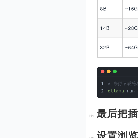
8B
~16
14B
~28
32B
~64
# 等待下载完
ollama
 run 
最后把
设置浏览