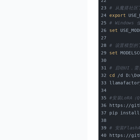
# 从魔搭社
export
 USE_
# Windows 
set
 USE_MOD
# 设置模型的
set
 MODELSC
# 启动UI，需
cd
 /d D:\Do
llamafactor
#安装LoRA（
https://git
pip install
# 安装Flash
https://git