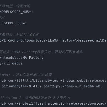
区下载模型，设置代理
MODELSCOPE_HUB=1 
使用 
ELSCOPE_HUB=1
下载目录，默认是在C盘的
OPE_CACHE=D:\Downloads\LLaMA-Factory\deepseek-ai\De
要进入LLaMA-Factory目录执行，否则找不到数据集
wnloads\LLaMA-Factory
y-cli webui
QLoRA），版本也是根据CUDA选择
hub.com/jllllll/bitsandbytes-windows-webui/releases
 bitsandbytes-0.41.2.post2-py3-none-win_amd64.whl
Attention-2，根据CUDA版本为12.2安装的
hub.com/kingbri1/flash-attention/releases/download/