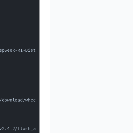
epSeek-R1-Distill-Qwen-32B
/download/wheels/bitsandbytes-0.41.2.post2-py3-none
v2.4.2/flash_attn-2.4.2+cu122torch2.1.2cxx11abiFALS