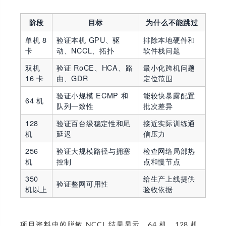
阶段
目标
为什么不能跳过
单机 8
验证本机 GPU、驱
排除本地硬件和
卡
动、NCCL、拓扑
软件栈问题
双机
验证 RoCE、HCA、路
最小化跨机问题
16 卡
由、GDR
定位范围
验证小规模 ECMP 和
能较快暴露配置
64 机
队列一致性
批次差异
128
验证百台级稳定性和尾
接近实际训练通
机
延迟
信压力
256
验证大规模路径与拥塞
检查网络局部热
机
控制
点和慢节点
350
给生产上线提供
验证整网可用性
机以上
验收依据
项目资料中的脱敏 NCCL 结果显示，64 机、128 机、