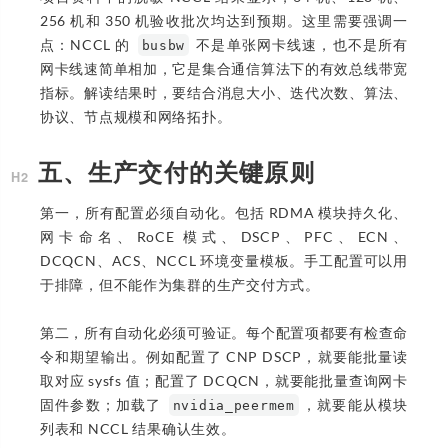
256 机和 350 机验收批次均达到预期。这里需要强调一
点：NCCL 的
不是单张网卡线速，也不是所有
busbw
网卡线速简单相加，它是集合通信算法下的有效总线带宽
指标。解读结果时，要结合消息大小、迭代次数、算法、
协议、节点规模和网络拓扑。
五、生产交付的关键原则
第一，所有配置必须自动化。包括 RDMA 模块持久化、
网卡命名、RoCE 模式、DSCP、PFC、ECN、
DCQCN、ACS、NCCL 环境变量模板。手工配置可以用
于排障，但不能作为集群的生产交付方式。
第二，所有自动化必须可验证。每个配置项都要有检查命
令和期望输出。例如配置了 CNP DSCP，就要能批量读
取对应 sysfs 值；配置了 DCQCN，就要能批量查询网卡
固件参数；加载了
，就要能从模块
nvidia_peermem
列表和 NCCL 结果确认生效。