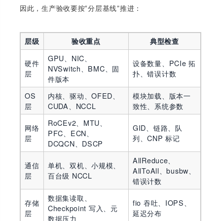
因此，生产验收要按“分层基线”推进：
层级
验收重点
典型检查
GPU、NIC、
硬件
设备数量、PCIe 拓
NVSwitch、BMC、固
层
扑、错误计数
件版本
OS
内核、驱动、OFED、
模块加载、版本一
层
CUDA、NCCL
致性、系统参数
RoCEv2、MTU、
网络
GID、链路、队
PFC、ECN、
层
列、CNP 标记
DCQCN、DSCP
AllReduce、
通信
单机、双机、小规模、
AllToAll、busbw、
层
百台级 NCCL
错误计数
数据集读取、
存储
fio 吞吐、IOPS、
Checkpoint 写入、元
层
延迟分布
数据压力