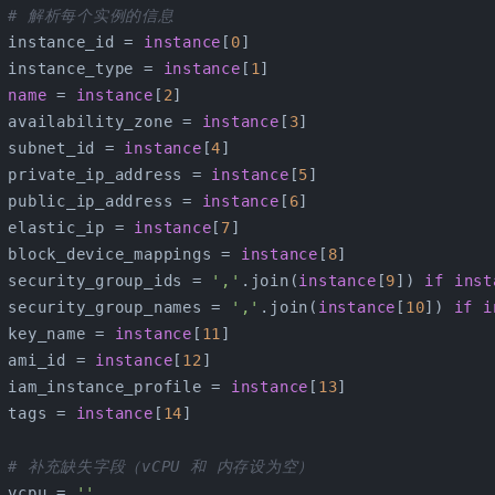
# 解析每个实例的信息
 instance_id = 
instance
[
0
]
 instance_type = 
instance
[
1
]
name
 = 
instance
[
2
]
 availability_zone = 
instance
[
3
]
 subnet_id = 
instance
[
4
]
 private_ip_address = 
instance
[
5
]
 public_ip_address = 
instance
[
6
]
 elastic_ip = 
instance
[
7
]
 block_device_mappings = 
instance
[
8
]
 security_group_ids = 
','
.join(
instance
[
9
]) 
if
inst
 security_group_names = 
','
.join(
instance
[
10
]) 
if
i
 key_name = 
instance
[
11
]
 ami_id = 
instance
[
12
]
 iam_instance_profile = 
instance
[
13
]
 tags = 
instance
[
14
]
# 补充缺失字段（vCPU 和 内存设为空）
 vcpu = 
''