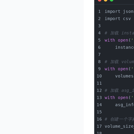
import json
import csv
# 加载 inst
with
open
(
'
    instanc
# 加载 volu
with
open
(
'
    volumes
# 加载 asg_
with
open
(
'
    asg_inf
# 创建一个
volume_size