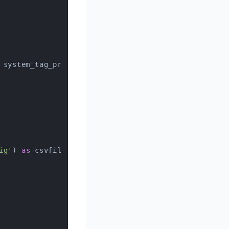
 system_tag_prefixes)
ig'
) 
as
 csvfile: