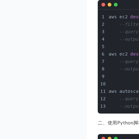
aws ec2 
des
--filte
--query
--outpu
aws ec2 
des
--query
--outpu
aws autosca
--query
--outpu
二、使用Python脚