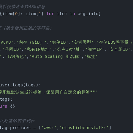
典以便快速查找ASG信息
{item[
0
]: item[
1
] 
for
 item 
in
 asg_info}
头部（确保使用正确的字符集）
'vCPU'
,
'内存（GiB）'
,
'实例ID'
,
'实例类型'
,
'存储EBS卷容量（
,
'子网ID'
,
'私有IP地址'
,
'公有IP地址'
,
'弹性IP'
,
'安全组ID'
'
,
'IAM角色'
,
'Auto Scaling 组名称'
,
'标签'
user_tags(tags):
滤掉系统默认生成的标签，保留用户自定义的标签"""
tags:
urn
 {}
默认标签的前缀列表
tag_prefixes = [
'aws:'
,
'elasticbeanstalk:'
]