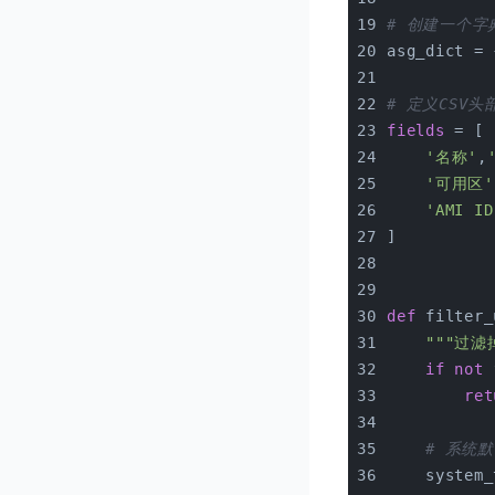
# 创建一个字
asg_dict = 
# 定义CSV
fields
 = [
'名称'
,
'可用区'
'AMI ID
]
def
 filter_
"""过
if
not
 
ret
# 系统
    system_