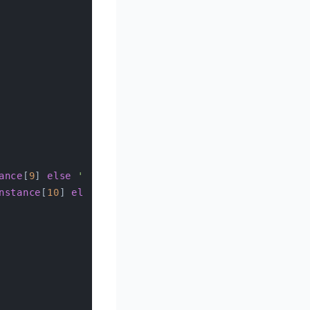
ance
[
9
] 
else
''
nstance
[
10
] 
else
''