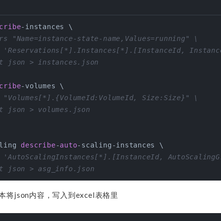
cribe
-instances \
rs "Name=instance-state-name,Values=running" \
 'Reservations[*].Instances[*].[InstanceId, Instanc
t json > instances.json
cribe
-volumes \
 "Volumes[*].{VolumeId:VolumeId, Size:Size}" \
t json > volumes.json
ling 
describe
-
auto
-scaling-instances \
 'AutoScalingInstances[*].[InstanceId, AutoScalingG
t json > asg_info.json
本将json内容，写入到excel表格里