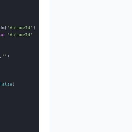
dm[
'VolumeId'
],
0
) 
for
 bdm 
in
 block_device_mappings 
nd
'VolumeId'
in
 bdm)
,
''
)
False
)