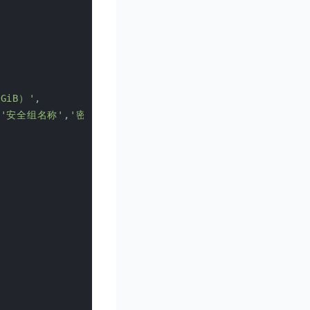
GiB）'
,
,
'安全组名称'
,
'密钥名称'
,