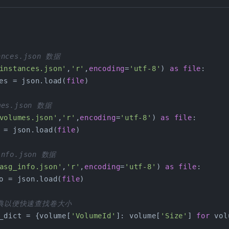
ances.json 数据
instances.json'
,
'r'
,
encoding
=
'utf-8'
) 
as
file
:
es = json.load(
file
)
mes.json 数据
volumes.json'
,
'r'
,
encoding
=
'utf-8'
) 
as
file
:
 = json.load(
file
)
info.json 数据
asg_info.json'
,
'r'
,
encoding
=
'utf-8'
) 
as
file
:
o = json.load(
file
)
字典以便快速查找卷大小
_dict = {volume[
'VolumeId'
]: volume[
'Size'
] 
for
 vol