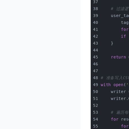
# 过滤
    user_ta
        tag
for
if
    }
return
 
# 准备写入CS
with
open
(
'
    writer 
    writer.
# 遍历
for
 res
for