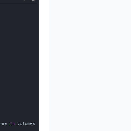
ume 
in
 volumes}