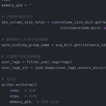
 memory_gib = 
''
# 计算EBS卷总大小
 ebs_volume_size_total = 
sum
(volume_size_dict.get(b
                             isinstance(bdm,dict) 
a
# 获取Auto Scaling组名称
 auto_scaling_group_name = asg_dict.get(instance_id
# 过滤用户自定义的标签
 user_tags = filter_user_tags(tags)
 user_tags_str = json.dumps(user_tags,ensure_ascii=
# 写入行
 writer.writerow([
name
,  
# 名称
     vcpu,  
# vCPU
     memory_gib,  
# 内存（GiB）