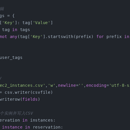
逻辑
gs = {
[
'Key'
]: tag[
'Value'
]
 tag 
in
 tags
not
any
(tag[
'Key'
].startswith(prefix) 
for
 prefix 
in
user_tags
V
ec2_instances.csv'
,
'w'
,
newline
=
''
,
encoding
=
'utf-8-s
= csv.writer(csvfile)
writerow(
fields
)
每个实例并写入CSV
ervation 
in
 instances:
instance
in
 reservation: