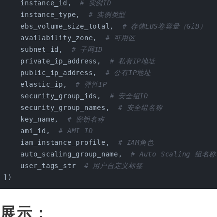
     instance_id,  
# 实例ID
     instance_type,  
# 实例类型
     ebs_volume_size_total,  
# 存储EBS卷容量（GiB）
     availability_zone,  
# 可用区
     subnet_id,  
# 子网ID
     private_ip_address,  
# 私有IP地址
     public_ip_address,  
# 公有IP地址
     elastic_ip,  
# 弹性IP
     security_group_ids,  
# 安全组ID
     security_group_names,  
# 安全组名称
     key_name,  
# 密钥名称
     ami_id,  
# AMI ID
     iam_instance_profile,  
# IAM角色
     auto_scaling_group_name,  
# Auto Scaling 组名称
     user_tags_str  
# 用户自定义标签
 ])
果展示：