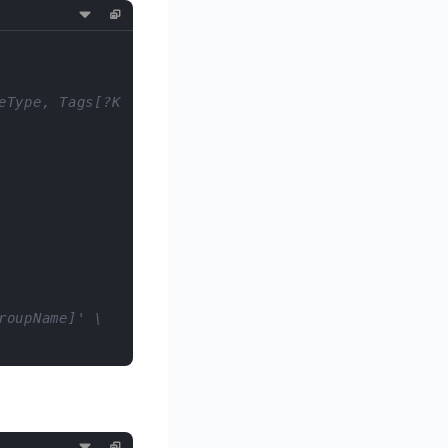
eType, Tags[?Key==`Name`].Value | [0], Placement.Av
roupName]' \