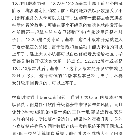
12.2的L版本为例，12.2.0~12.2.5基本上属于前期小白鼠
阶段，坑多稳定性稍差，前面说的能力强以及数据丢了不
用删库跑路的大哥可以关注下，这趟车一般都是会充满各
种新奇冒险故事，可能在哪个不经意的角落你就能发现某
个前面还一起飙车的车友已经翻了车(当然这里只是个段
子）。12.2.5是个分水岭，基本上这个小版本开始就进入
了逐步稳定的阶段，富于冒险和自信动手能力不错的可以
上车了，遇上大坑小坑都可以自己修或者反馈给社区，毕
竟都是抱着开源这条大腿一起成长。12.2.12版本或者是
12.2.13版本以后，基本上12这个大版本的开发维护就已
经到了尽头，这个时候的12版本基本已经完成了，不喜
欢升级来回折腾的，可以上车了。
很多时候遇上bug或者问题，通过升级Ceph的版本都可
以解决，但是任何软件升级都会带来很多未知风险。而且
像升(sheng)级割(ge)接一类的工作一般都是选择在夜深
人静的时候，所以版本没选好，经常性的夜夜升割，你的
小身板挺得住吗？同时数据存储一类的系统不同于网络或
者k8s一类的计算调度系统，他们升级不成功大不了回滚