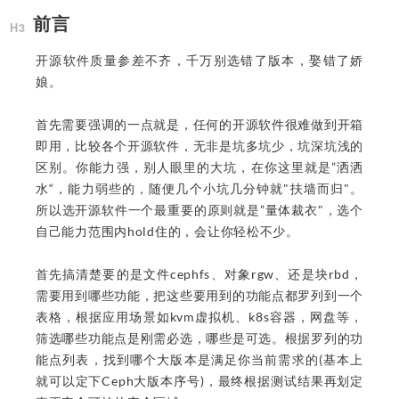
前言
开源软件质量参差不齐，千万别选错了版本，娶错了娇
娘。
首先需要强调的一点就是，任何的开源软件很难做到开箱
即用，比较各个开源软件，无非是坑多坑少，坑深坑浅的
区别。你能力强，别人眼里的大坑，在你这里就是”洒洒
水“，能力弱些的，随便几个小坑几分钟就"扶墙而归"。
所以选开源软件一个最重要的原则就是”量体裁衣"，选个
自己能力范围内hold住的，会让你轻松不少。
首先搞清楚要的是文件cephfs、对象rgw、还是块rbd，
需要用到哪些功能，把这些要用到的功能点都罗列到一个
表格，根据应用场景如kvm虚拟机、k8s容器，网盘等，
筛选哪些功能点是刚需必选，哪些是可选。根据罗列的功
能点列表，找到哪个大版本是满足你当前需求的(基本上
就可以定下Ceph大版本序号)，最终根据测试结果再划定