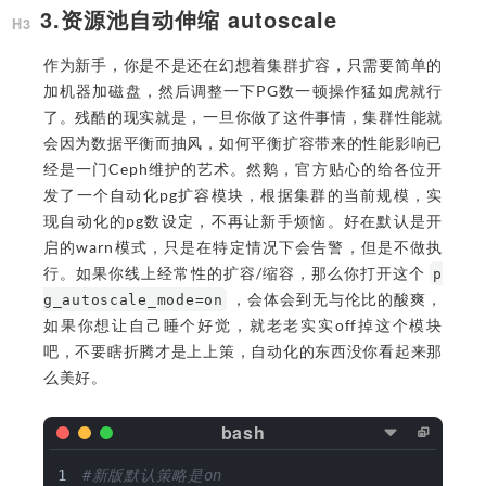
3.资源池自动伸缩 autoscale
作为新手，你是不是还在幻想着集群扩容，只需要简单的
加机器加磁盘，然后调整一下PG数一顿操作猛如虎就行
了。残酷的现实就是，一旦你做了这件事情，集群性能就
会因为数据平衡而抽风，如何平衡扩容带来的性能影响已
经是一门Ceph维护的艺术。然鹅，官方贴心的给各位开
发了一个自动化pg扩容模块，根据集群的当前规模，实
现自动化的pg数设定，不再让新手烦恼。好在默认是开
启的warn模式，只是在特定情况下会告警，但是不做执
行。如果你线上经常性的扩容/缩容，那么你打开这个
p
，会体会到无与伦比的酸爽，
g_autoscale_mode=on
如果你想让自己睡个好觉，就老老实实off掉这个模块
吧，不要瞎折腾才是上上策，自动化的东西没你看起来那
么美好。
#新版默认策略是on