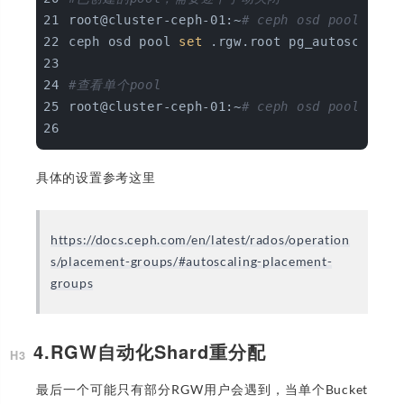
root@cluster-ceph-01:~
# ceph osd pool set 
ceph osd pool 
set
 .rgw.root pg_autoscale_m
#查看单个pool
root@cluster-ceph-01:~
# ceph osd pool get 
具体的设置参考这里
https://docs.ceph.com/en/latest/rados/operation
s/placement-groups/#autoscaling-placement-
groups
4.RGW自动化Shard重分配
最后一个可能只有部分RGW用户会遇到，当单个Bucket