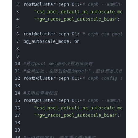
root@cluster-ceph-01:~
# ceph --admin-daemo
"osd_pool_default_pg_autoscale_mode"
: 
"rgw_rados_pool_autoscale_bias"
: 
"4.00
root@cluster-ceph-01:~
# ceph osd pool get 
pg_autoscale_mode: on
#通过pool set命令设置对应策略
#全局生效，在随后创建的pool中，默认都是关闭
root@cluster-ceph-01:~
# ceph config set gl
#关闭后查看配置
root@cluster-ceph-01:~
# ceph --admin-daemo
"osd_pool_default_pg_autoscale_mode"
: 
"rgw_rados_pool_autoscale_bias"
: 
"4.00
#已创建的pool，需要逐个手动关闭