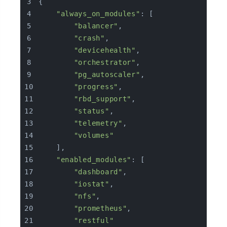
{
"always_on_modules"
: [
"balancer"
,
"crash"
,
"devicehealth"
,
"orchestrator"
,
"pg_autoscaler"
,
"progress"
,
"rbd_support"
,
"status"
,
"telemetry"
,
"volumes"
    ],
"enabled_modules"
: [
"dashboard"
,
"iostat"
,
"nfs"
,
"prometheus"
,
"restful"