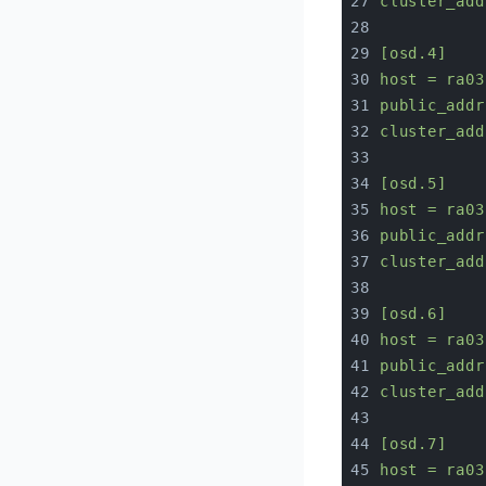
cluster_add
[osd.4]
host
=
ra03
public_addr
cluster_add
[osd.5]
host
=
ra03
public_addr
cluster_add
[osd.6]
host
=
ra03
public_addr
cluster_add
[osd.7]
host
=
ra03