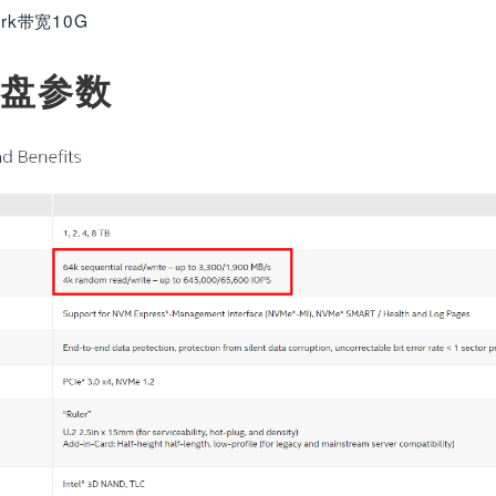
work带宽10G
硬盘参数