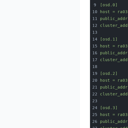
[osd.0]
host
=
ra03
public_addr
cluster_add
[osd.1]
host
=
ra03
public_addr
cluster_add
[osd.2]
host
=
ra03
public_addr
cluster_add
[osd.3]
host
=
ra03
public_addr