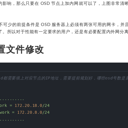
整体的影响，那么只要在 OSD 节点上加内网就可以了，上图非常
不可少的前提条件是 OSD 服务器上必须有两张可用的网卡，并
了。所以对于性能有一定要求的用户，还是有必要配置内外网分
配置文件修改
sd都需要填上对应节点的IP地址，需要提前规划好，哪些osd号数是
..........
ork
=
172.20
.18
.0
/24
work
=
172.20
.8
.0
/24
..........